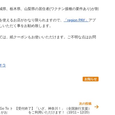
城県、栃木県、山梨県の居住者(ワクチン接種の要件あり)が割
を使えるお店がかなり限られますので、
「region PAY」
アプ
しいただく事をお勧め致します。
ては、紙クーポンもお使いいただけます。ご不明な点はお問
コチラ
お知らせ
次の投稿
 To ト
【受付終了】「いざ、神奈川！」（全国旅行支援）
」がお
をご利用いただけます！（10/11～12/20）