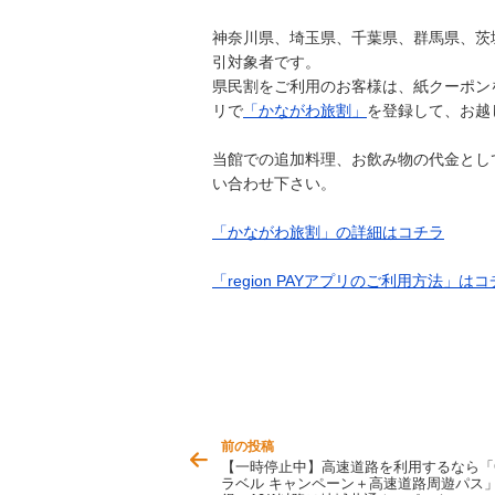
神奈川県、埼玉県、千葉県、群馬県、茨
引対象者です。
県民割をご利用のお客様は、紙クーポン
リで
「かながわ旅割」
を登録して、お越
当館での追加料理、お飲み物の代金とし
い合わせ下さい。
「かながわ旅割」の詳細はコチラ
「region PAYアプリのご利用方法」は
投稿ナビゲーション
前の投稿
【一時停止中】高速道路を利用するなら「Go
ラベル キャンペーン＋高速道路周遊パス