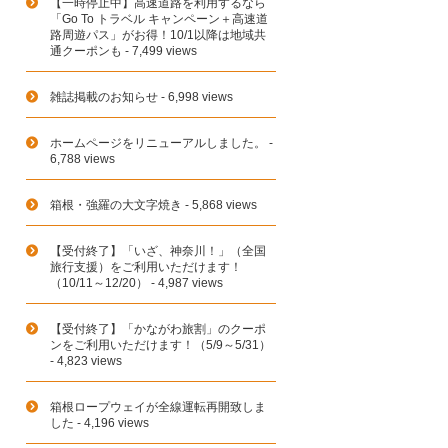
【一時停止中】高速道路を利用するなら
「Go To トラベル キャンペーン＋高速道
路周遊パス」がお得！10/1以降は地域共
通クーポンも
- 7,499 views
雑誌掲載のお知らせ
- 6,998 views
ホームページをリニューアルしました。
-
6,788 views
箱根・強羅の大文字焼き
- 5,868 views
【受付終了】「いざ、神奈川！」（全国
旅行支援）をご利用いただけます！
（10/11～12/20）
- 4,987 views
【受付終了】「かながわ旅割」のクーポ
ンをご利用いただけます！（5/9～5/31）
- 4,823 views
箱根ロープウェイが全線運転再開致しま
した
- 4,196 views