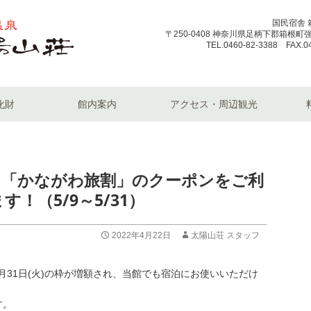
国民宿舎 
〒250-0408 神奈川県足柄下郡箱根町強羅
TEL.0460-82-3388 FAX.0
化財
館内案内
アクセス・周辺観光
】「かながわ旅割」のクーポンをご利
！（5/9～5/31）
2022年4月22日
太陽山荘 スタッフ
5月31日(火)の枠が増額され、当館でも宿泊にお使いいただけ
す。