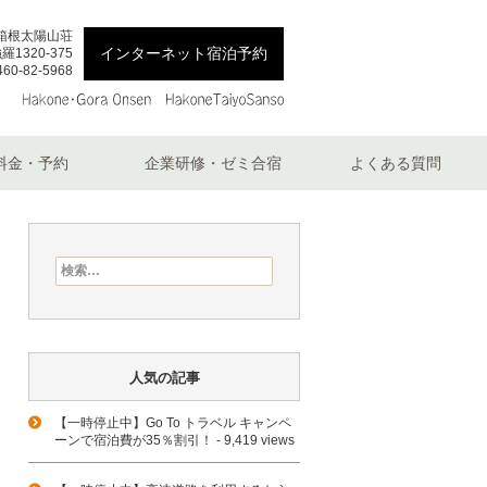
箱根太陽山荘
インターネット宿泊予約
1320-375
460-82-5968
料金・予約
企業研修・ゼミ合宿
よくある質問
検索:
人気の記事
【一時停止中】Go To トラベル キャンペ
ーンで宿泊費が35％割引！
- 9,419 views